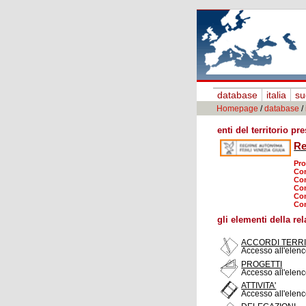
database
italia
su
Homepage
/
database
/
enti del territorio pr
Re
Pro
Co
Com
Co
Co
Com
gli elementi della re
ACCORDI TERRI
Accesso all'elenco
PROGETTI
Accesso all'elenc
ATTIVITA'
Accesso all'elenco